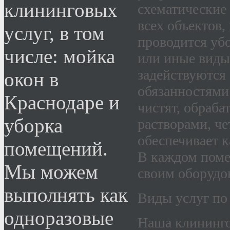
клининговых
схематические
всех объектов,
услуг, в том
проводится убо
числе: мойка
или иные виды
задействуются
окон в
обязанностями
Краснодаре и
чистят, обраб
уборка
растворами, че
обеспечивает к
помещений.
В каждом поме
Мы можем
своим оборудо
выполнять как
Виды услуг по
одноразовые
Наша клининго